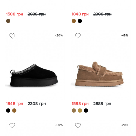
1588 грн
2888 грн
1848 грн
2308 грн
-20%
-45%
1848 грн
2308 грн
1588 грн
2888 грн
-50%
-20%