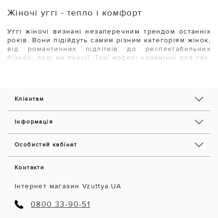
Жіночі уггі - тепло і комфорт
Уггі жіночі визнані незаперечним трендом останніх
років. Вони підійдуть самим різним категоріям жінок,
від романтичних підлітків до респектабельних
бізнес- леді на пенсії. Такі моделі незамінні для тих,
кому доводиться часто перебувати на вулиці взимку
і в міжсезонні. Купити уггі жіночі - це значить
віддати перевагу практичною і легкому взутті з
лаконічним дизайном. Зручні чобітки на плоскій
Клієнтам
підошва не здавлюють стопу і не викликають
ніякого дискомфорту. Матеріал підошви поєднує в
собі гнучкість і зносостійкість. Відсутність застібок
Інформація
сприяє максимально швидкому взування. Зараз
можна купити жіночі уггі, які гідно оцінять навіть
вибагливі модниці. Дизайнери перетворюють
Особистий кабінет
традиційні моделі, надаючи їм цікаві форми і
оригінальні забарвлення.
Контакти
Основні переваги
Інтернет магазин Vzuttya.UA
У нашому магазині представлені найрізноманітніші
0800 33-90-51
жіночі уггі, купити в Україні їх можна за приємною