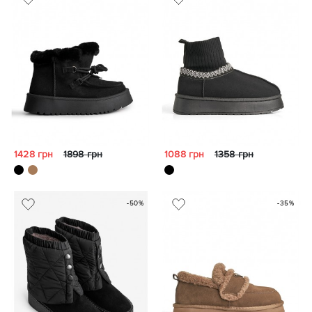
1428 грн
1898 грн
1088 грн
1358 грн
-50%
-35%