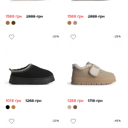
1588 грн
2888 грн
1588 грн
2888 грн
-20%
-25%
1018 грн
1268 грн
1288 грн
1718 грн
-20%
-45%