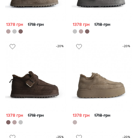
1378 грн
1718 грн
1378 грн
1718 грн
-20%
-20%
1378 грн
1718 грн
1378 грн
1718 грн
-25%
-20%