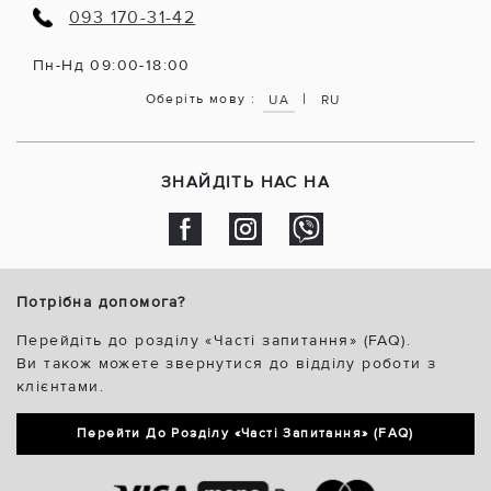
вартістю і з гарантією автентичності бренду. В
093 170-31-42
каталозі виставлені вироби зі штучної і натуральної
шкіри. Купити жіночі шкіряні уггі в Україні стане
вдалою ідеєю для всіх, хто цінує класику і
Пн-Нд 09:00-18:00
натуральні матеріали. Таке взуття не промокає,
резистентна до бруду і прекрасно піддається
|
Оберіть мову :
UA
RU
очищенню. При дбайливого ставлення і
правильному догляді ugg boots прослужать до 10
років! Єдиним недоліком є ​​ймовірність появи
характерних складок після тривалого періоду
ЗНАЙДІТЬ НАС НА
носіння. Це респектабельні уггі жіночі, ціна яких на
даному сайті доступна кожному. На світовому і
вітчизняному ринку представлені також оригінальні
моделі зі штучної шкіри, еко шкіри. Вони
відрізняються особливою м'якістю і привабливим
зовнішнім виглядом, проте потребують трохи більше
Потрібна допомога?
дбайливого догляду. Вартість такого взуття нижче в
порівнянні з натуральними аналогами. Внутрішнє
Перейдіть до розділу «Часті запитання» (FAQ).
оздоблення виконано з натурального хутра. Жіночі
Ви також можете звернутися до відділу роботи з
уггі не вимагають складного догляду, вони прості і
клієнтами.
довговічні.
Перейти До Розділу «Часті Запитання» (FAQ)
На сторінці кожної моделі представлено докладний
опис, що допоможе скласти думку про товар.
Серед
основних переваг даного виду взуття: