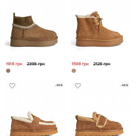
1918 грн
2398 грн
1598 грн
2128 грн
-45%
-45%