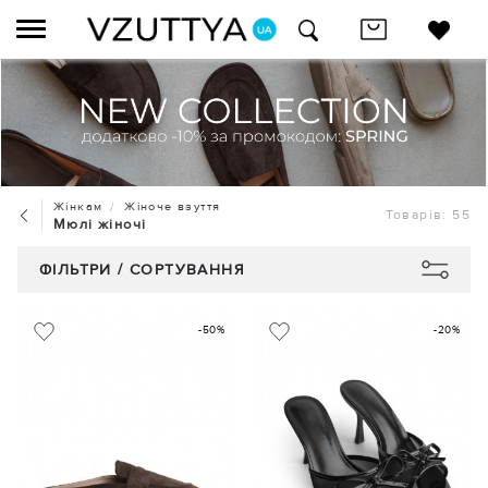
Жінкам
Жіноче взуття
Товарів: 55
Мюлі жіночі
ФІЛЬТРИ / СОРТУВАННЯ
-50%
-20%