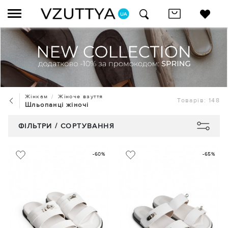
Жінкам
Жіноче взуття
Товарів: 148
Шльопанці жіночі
ФІЛЬТРИ / СОРТУВАННЯ
-60%
-65%