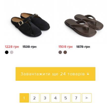
1228 грн
1538 грн
1508 грн
1878 грн
Завантажити ще 24 товарів
1
2
3
4
5
7
>