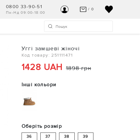
0800 33-90-51
/ 0
Пн-Нд 09:00-18:00
ВАШ КОШИК ПУСТИЙ
УВІЙТИ
Останні модні новинки чекають на Вас!
Реєстрація
Уггі замшеві жіночі
ПЕРЕГЛЯНУТИ
Код товару: 251111471
Допомога та контакт
1428 UAH
1898 грн
Інші кольори
Оберіть розмір
36
37
38
39