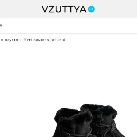
E
е взуття
Уггі замшеві жіночі