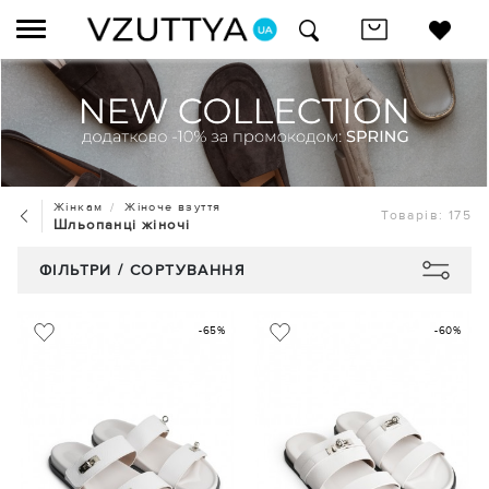
Жінкам
Жіноче взуття
Товарів: 175
Шльопанці жіночі
ФІЛЬТРИ / СОРТУВАННЯ
-65%
-60%