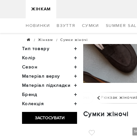
ЖІНКАМ
НОВИНКИ
ВЗУТТЯ
СУМКИ
SUMMER SAL
Жінкам
Сумки жіночі
Тип товару
Колір
Сезон
Матеріал верху
Матеріал підкладки
Бренд
Гаманці жіночі
Рюкзак жіночи
Колекція
Сумки жіночі
ЗАСТОСУВАТИ
S