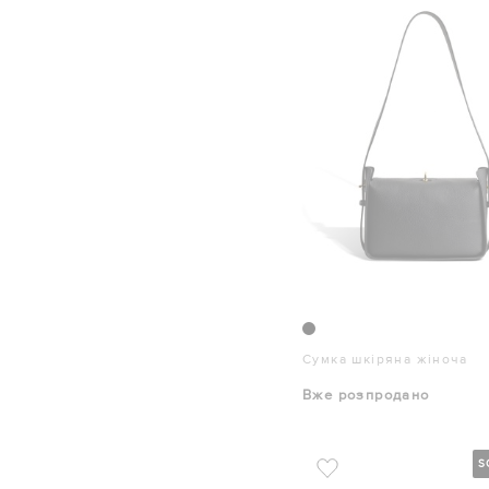
Сумка шкіряна жіноча
Вже розпродано
S