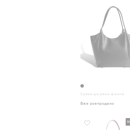
Сумка шкіряна жіноча
Вже розпродано
S