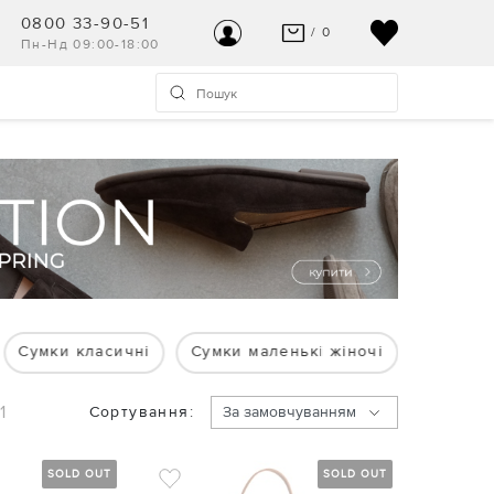
0800 33-90-51
/ 0
Пн-Нд 09:00-18:00
ВАШ КОШИК ПУСТИЙ
УВІЙТИ
Останні модні новинки чекають на Вас!
Реєстрація
ПЕРЕГЛЯНУТИ
Допомога та контакт
Сумки класичні
Сумки маленькі жіночі
1
Сортування:
SOLD OUT
SOLD OUT