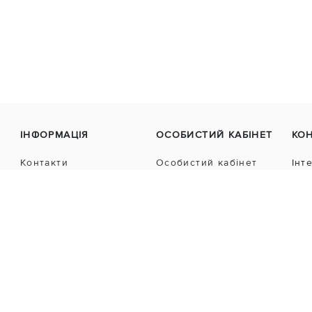
ІНФОРМАЦІЯ
ОСОБИСТИЙ КАБІНЕТ
КО
Контакти
Особистий кабінет
Інт
Про нас
Історія замовлень
Vzu
Умови та положення
Закладки
Політика cookies
Пн-
Політика
конфіденційності