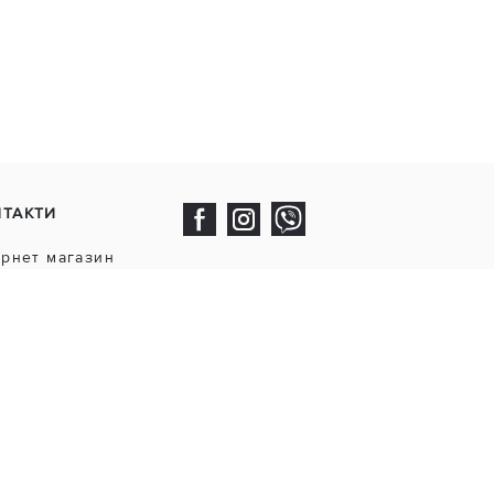
НТАКТИ
ернет магазин
ttya.UA
0800 33-90-51
093 170-31-42
Нд 09:00-18:00