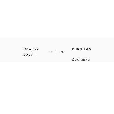
Оберіть
КЛІЄНТАМ
|
UA
RU
мову :
Доставка
Оплата
Оплата частинами
Обмін і повернення
Рекламація
Гарантія
Підписки і розсилка
FAQ