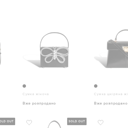
Сумка жіноча
Сумка шкіряна ж
Вже розпродано
Вже розпродано
OLD OUT
SOLD OUT