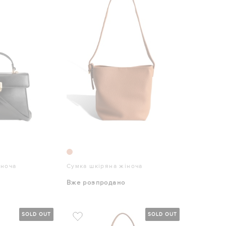
іноча
Сумка шкіряна жіноча
Вже розпродано
SOLD OUT
SOLD OUT