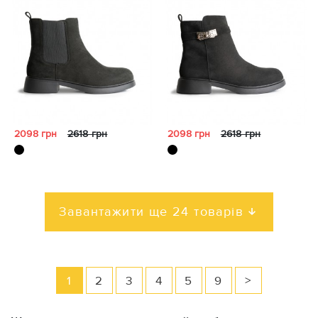
2098 грн
2618 грн
2098 грн
2618 грн
Завантажити ще 24 товарів
1
2
3
4
5
9
>