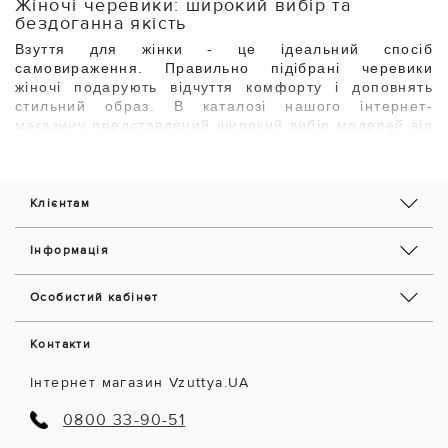
Жіночі черевики: широкий вибір та
бездоганна якість
Взуття для жінки - це ідеальний спосіб
самовираження. Правильно підібрані
черевики
жіночі подарують відчуття комфорту і доповнять
стильний образ. В каталозі
нашого інтернет-
магазину представлений широкий вибір моделей від
відомих
виробників. Тут можна замовити черевики
зимові жіночі або демісезонне
взуття, варіанти в
різних стилях і з цікавим декором.
Актуальні новинки і улюблена «класика»
Клієнтам
Більшість жінок прагнуть залишатися в тренді, тому
чимало часу виділяють
для пошуку відповідного
Інформація
одягу і взуття. Ми знаємо всі секрети, як вибрати
зимові
черевики жіночі або демісезонний варіант. В
Особистий кабінет
асортименті нашого інтернет-магазину
представлені
різноманітні види популярних моделей:
Контакти
Ботильйони - це жіночі черевики на шнурівці,
є
класичний тип взуття, завжди користується
Інтернет магазин Vzuttya.UA
популярністю. Ці акуратні і
лаконічні моделі в
стилі «ретро» прекрасно поєднуються з
0800 33-90-51
романтичним або
діловим стилем одягу.