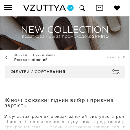
Жінкам
Сумки жіночі
Товарів: 0
Рюкзак жіночий
ФІЛЬТРИ / СОРТУВАННЯ
Жіночі рюкзаки: гідний вибір і приємна
вартість
У сучасних реаліях рюкзак жіночий виступає в ролі
вірного і повсякденного супутника представниць
прекрасної статі. З таким аксесуаром завжди годі й