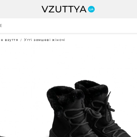
E
е взуття
Уггі замшеві жіночі