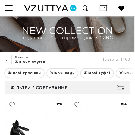
Жінкам
Товарів: 1463
Жіноче взуття
Жіночі кросівки
Жіночі кеди
Жіночі туфлі
Жіночі
ФІЛЬТРИ / СОРТУВАННЯ
-37%
-50%