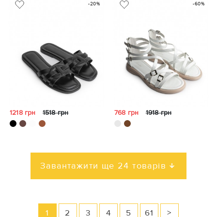
-20%
-60%
1218 грн
1518 грн
768 грн
1918 грн
Завантажити ще 24 товарів
1
2
3
4
5
61
>