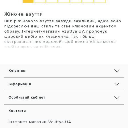
Жіноче взуття
Вибір жіночого взуття завжди важливий, адже воно
підкреслює ваш стиль та стає ключовим акцентом
образу. Інтернет-магазин Vzuttya.UA пропонує
широкий вибір як класичних, так і більш
екстравагантних моделей, щоб кожна жінка могла
знайти щось на свій смак.
У нашому асортименті є різноманітні моделі
недорогого жіночого взуття, такі як черевики, кеди,
кросівки, місяцеходи, мюлі, чоботи та туфлі. Ви
Клієнтам
можете змінювати свій образ відповідно до настрою,
обираючи як однотонні моделі, так і ті, що
прикрашені візерунками чи декоративними
Інформація
вставками.
Ми надаємо широкий вибір дизайнерських та
Особистий кабінет
недорогих рішень і розмірів, тому ви неодмінно
знайдете щось для себе:
Контакти
кросівки;
черевики;
Інтернет магазин Vzuttya.UA
кеди;