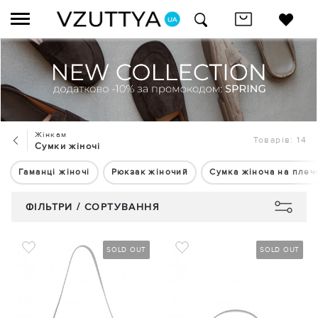
Жінкам
Товарів: 14
Сумки жіночі
Гаманці жіночі
Рюкзак жіночий
Сумка жіноча на плеч
ФІЛЬТРИ / СОРТУВАННЯ
SOLD OUT
SOLD OUT