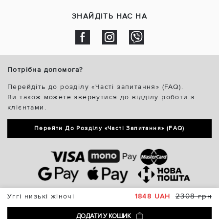
ЗНАЙДІТЬ НАС НА
Потрібна допомога?
Перейдіть до розділу «Часті запитання» (FAQ).
Ви також можете звернутися до відділу роботи з
клієнтами.
Перейти До Розділу «Часті Запитання» (FAQ)
2308 грн
Уггі низькі жіночі
1848 UAH
ДОДАТИ У КОШИК