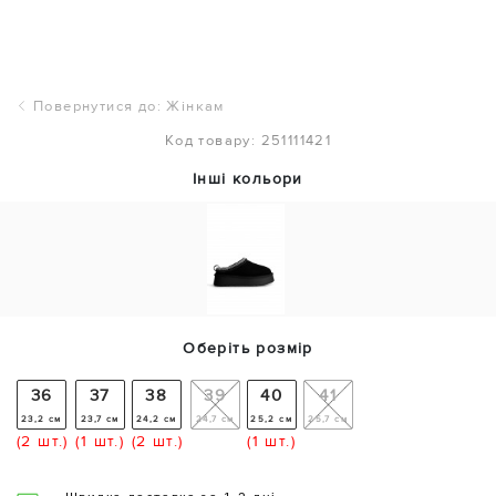
Повернутися до: Жінкам
Код товару: 251111421
Інші кольори
Оберіть розмір
36
37
38
39
40
41
23,2 см
23,7 см
24,2 см
24,7 см
25,2 см
25,7 см
(2 шт.)
(1 шт.)
(2 шт.)
(1 шт.)