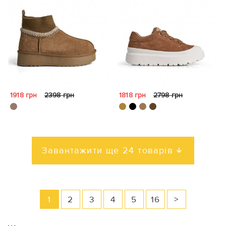
1918 грн
2398 грн
1818 грн
2798 грн
Завантажити ще 24 товарів
1
2
3
4
5
16
>