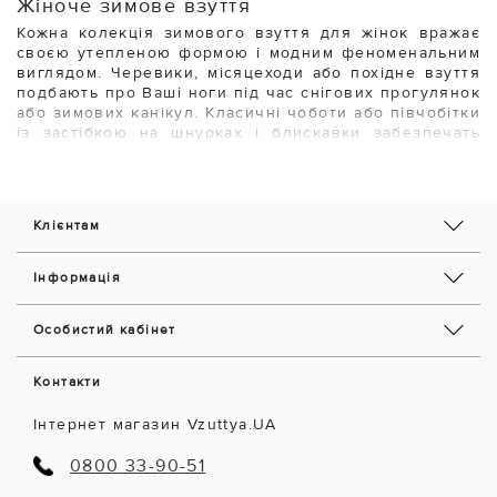
Жіноче зимове взуття
Кожна колекція зимового взуття для жінок вражає
своєю утепленою формою і модним феноменальним
виглядом. Черевики, місяцеходи або похідне взуття
подбають про Ваші ноги під час снігових прогулянок
або зимових канікул. Класичні чоботи або півчобітки
із застібкою на шнурках і блискавки забезпечать
максимум тепла і комфорту Ваших ніг, а також
доповнять стильний зимовий наряд в холодні місяці.
Модні тенденції показують, який фантастичний
Клієнтам
ефект дає поєднання функціональних і практичних
матеріалів. Це можуть бути повсть, натуральна
шерсть, замша, нубук, велюр, лайкра або вельвет,
Інформація
які з'єднуються з натуральної або екологічною
шкірою. Норвезькі мотиви, золоті або срібні
заклепки, ланцюжки, пензлики або помпони
Особистий кабінет
створюють приголомшливий візуальний ефект.
Варто купити жіноче зимове взуття, щоб уберегти
Контакти
ноги від холоду, вологи і снігу. Якщо Ви цінуєте
сучасність і комфорт, вибирайте модне і практичне
Інтернет магазин Vzuttya.UA
взуття на зиму в Vzuttya.UA.
0800 33-90-51
Як вибрати відповідну модель?