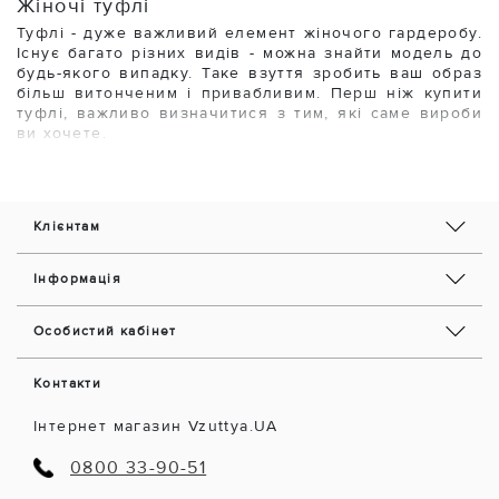
Жіночі туфлі
Туфлі - дуже важливий елемент жіночого гардеробу.
Існує багато різних видів - можна знайти модель до
будь-якого випадку. Таке взуття зробить ваш образ
більш витонченим і привабливим. Перш ніж купити
туфлі, важливо визначитися з тим, які саме вироби
ви хочете.
Як вибрати туфлі?
Найбільш популярними вважаються моделі з повним
- закритим верхом. Це класичні варіанти, які
Клієнтам
покривають всю ногу. Завдяки цьому вони стають
хорошим варіантом у будь-який час року. Головне,
правильно відрегулювати розмір, так як нога може
Інформація
вистрибнути з них.
Наприклад, досить популярні моделі на ремінці,
Особистий кабінет
адже вони зручно регулюються. Модні жіночі туфлі,
які застібаються на щиколотці, візуально трохи
Контакти
змінюють силует, тому для людей невисокого зросту
краще пошукати інші варіанти. Однак багато що
Інтернет магазин Vzuttya.UA
залежить від того, де саме проходить ремінець.
Якщо він знаходиться під щиколоткою, то ефект не
0800 33-90-51
такий поганий, як якщо б це була поперечна лінія
над нею. Якщо Ви вирішите купити жіночі туфлі