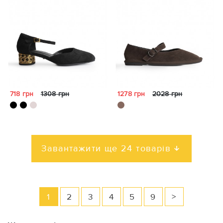
718 грн
1308 грн
1278 грн
2028 грн
Завантажити ще 24 товарів
1
2
3
4
5
9
>