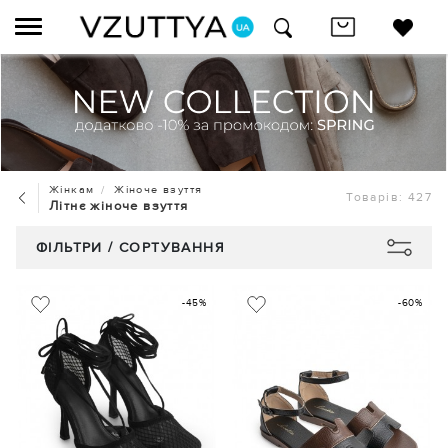
Жінкам
Жіноче взуття
Товарів: 427
Літнє жіноче взуття
ФІЛЬТРИ / СОРТУВАННЯ
-45%
-60%