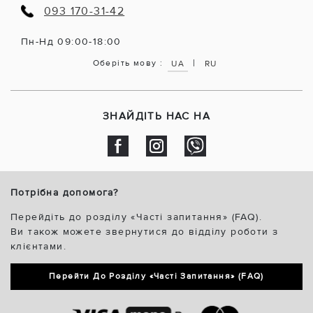
Магазин Vzuttya.UA пропонує різноманітні моделі, як
093 170-31-42
елегантні, так і повсякденні. Наприклад, вироби на
платформі - зручний варіант для тих, хто хоче
додати кілька сантиметрів, не обираючи класичні
Пн-Нд 09:00-18:00
підбори.
|
Оберіть мову :
UA
RU
Запрошуємо ознайомитися з нашим асортиментом на
сайті і знайти ідеальне літнє взуття для себе.
Насолоджуйтесь активним відпочинком, обираючи
комфорт, зручність і модний вигляд.
ЗНАЙДІТЬ НАС НА
Потрібна допомога?
Перейдіть до розділу «Часті запитання» (FAQ).
Ви також можете звернутися до відділу роботи з
клієнтами.
Перейти До Розділу «Часті Запитання» (FAQ)