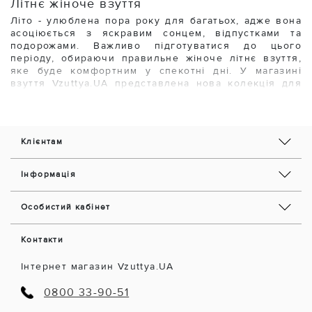
Літнє жіноче взуття
Літо - улюблена пора року для багатьох, адже вона
асоціюється з яскравим сонцем, відпустками та
подорожами. Важливо підготуватися до цього
періоду, обираючи правильне жіноче літнє взуття,
яке буде комфортним у спекотні дні. У магазині
взуття Vzuttya.UA представлена нова колекція для
літнього сезону, яка дозволяє експериментувати з
квітами і текстурами.
Найпопулярнішими варіантами є жіночі сандалі та
Клієнтам
босоніжки, які не лише забезпечують вільну
циркуляцію повітря, але й дозволяють отримати
гарну засмагу. Для особливих випадків ідеально
Інформація
підійдуть босоніжки на високих підборах. Інші
популярні моделі - це шльопанці або сабо, які дуже
зручні для відпочинку влітку.
Особистий кабінет
При виборі літнього взуття слід звернути увагу на
матеріал, з якого воно виготовлене. Натуральна
Контакти
шкіра найкраще підходить для жарких днів, адже
дозволяє нозі дихати. Важливо також підібрати
Інтернет магазин Vzuttya.UA
правильний розмір, оскільки набряки ніг можуть
виникнути в спекотну погоду.
0800 33-90-51