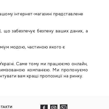
нашому інтернет-магазині представлене 
, що забезпечує безпеку ваших даних, а 
З 2015 року клієнти також користуються пропозицією асортименту Fidelitti - брендом з преміум модою, частиною якого є 
 Україні. Саме тому ми працюємо онлайн, 
тимізованою компанією. Ми пропонуємо 
антувати вам кращі пропозиції на ринку.
НТАКТИ