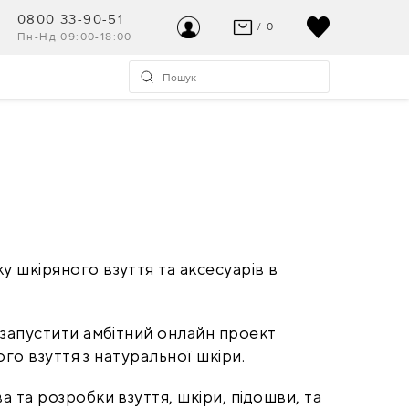
0800 33-90-51
/ 0
Пн-Нд 09:00-18:00
ВАШ КОШИК ПУСТИЙ
УВІЙТИ
Останні модні новинки чекають на Вас!
Реєстрація
ПЕРЕГЛЯНУТИ
Допомога та контакт
 шкіряного взуття та аксесуарів в 
запустити амбітний онлайн проект 
ого взуття з натуральної шкіри.
та розробки взуття, шкіри, підошви, та 