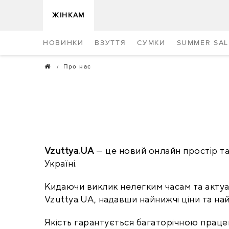
ЖІНКАМ
НОВИНКИ
ВЗУТТЯ
СУМКИ
SUMMER SAL
Про нас
Vzuttya.UA
 — це новий онлайн простір т
Україні.
Кидаючи виклик нелегким часам та актуал
Vzuttya.UA, надавши найнижчі ціни та най
Якість гарантується багаторічною працею