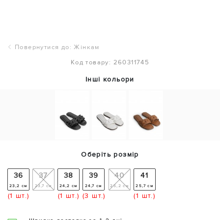
Повернутися до: Жінкам
Код товару: 260311745
Інші кольори
Оберіть розмір
36
37
38
39
40
41
23,2 см
23,7 см
24,2 см
24,7 см
25,2 см
25,7 см
(1 шт.)
(1 шт.)
(3 шт.)
(1 шт.)