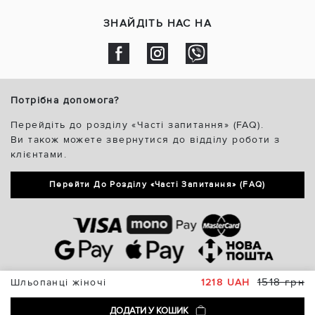
ЗНАЙДІТЬ НАС НА
Потрібна допомога?
Перейдіть до розділу «Часті запитання» (FAQ).
Ви також можете звернутися до відділу роботи з
клієнтами.
Перейти До Розділу «Часті Запитання» (FAQ)
1518 грн
Шльопанці жіночі
1218 UAH
ДОДАТИ У КОШИК