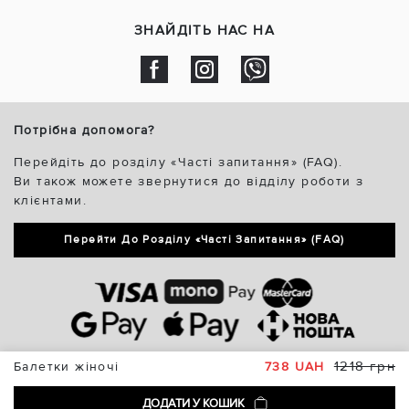
ЗНАЙДІТЬ НАС НА
Потрібна допомога?
Перейдіть до розділу «Часті запитання» (FAQ).
Ви також можете звернутися до відділу роботи з
клієнтами.
Перейти До Розділу «Часті Запитання» (FAQ)
1218 грн
Балетки жіночі
738 UAH
ДОДАТИ У КОШИК