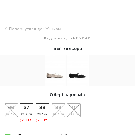
Повернутися до: Жінкам
Код товару: 260511911
Інші кольори
Оберіть розмір
36
37
38
39
40
22,7 см
23,2 см
23,7 см
24,2 см
24,7 см
(2 шт.)
(2 шт.)