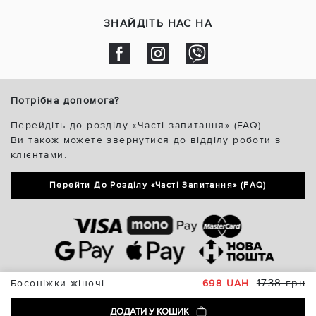
ЗНАЙДІТЬ НАС НА
Потрібна допомога?
Перейдіть до розділу «Часті запитання» (FAQ).
Ви також можете звернутися до відділу роботи з
клієнтами.
Перейти До Розділу «Часті Запитання» (FAQ)
1738 грн
Босоніжки жіночі
698 UAH
ДОДАТИ У КОШИК