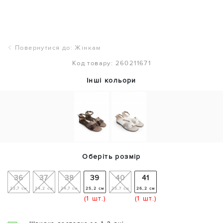
Повернутися до: Жінкам
Код товару: 260211671
Інші кольори
Оберіть розмір
36
37
38
39
40
41
23,7 см
24,2 см
24,7 см
25,2 см
25,7 см
26,2 см
(1 шт.)
(1 шт.)