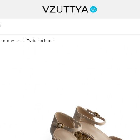
E
не взуття
Туфлі жіночі