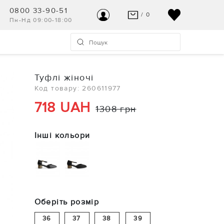
0800 33-90-51
/ 0
Пн-Нд 09:00-18:00
ВАШ КОШИК ПУСТИЙ
УВІЙТИ
Останні модні новинки чекають на Вас!
Реєстрація
Туфлі жіночі
ПЕРЕГЛЯНУТИ
Код товару: 260611977
Допомога та контакт
718 UAH
1308 грн
Інші кольори
Оберіть розмір
36
37
38
39