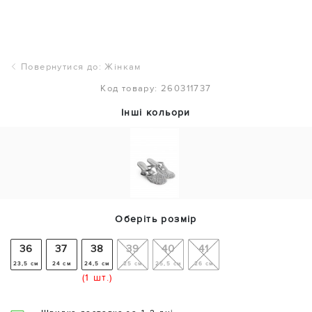
Повернутися до: Жінкам
Код товару: 260311737
Інші кольори
Оберіть розмір
36
37
38
39
40
41
23,5 см
24 см
24,5 см
25 см
25,5 см
26 см
(1 шт.)