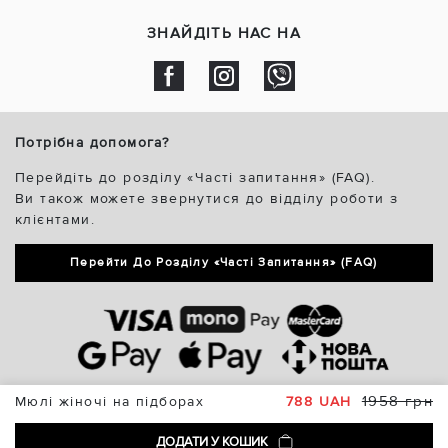
ЗНАЙДІТЬ НАС НА
Потрібна допомога?
Перейдіть до розділу «Часті запитання» (FAQ).
Ви також можете звернутися до відділу роботи з
клієнтами.
Перейти До Розділу «Часті Запитання» (FAQ)
1958 грн
Мюлі жіночі на підборах
788 UAH
ДОДАТИ У КОШИК