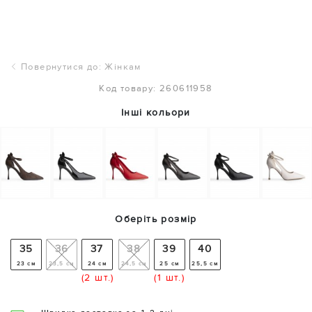
Повернутися до: Жінкам
Код товару: 260611958
Інші кольори
Оберіть розмір
35
36
37
38
39
40
23 см
23,5 см
24 см
24,5 см
25 см
25,5 см
(2 шт.)
(1 шт.)