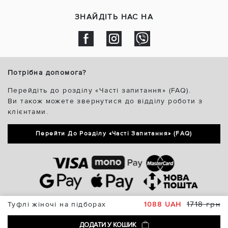
ЗНАЙДІТЬ НАС НА
Потрібна допомога?
Перейдіть до розділу «Часті запитання» (FAQ).
Ви також можете звернутися до відділу роботи з
клієнтами.
Перейти До Розділу «Часті Запитання» (FAQ)
1718 грн
Туфлі жіночі на підборах
1088 UAH
ДОДАТИ У КОШИК