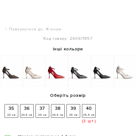
Повернутися до: Жінкам
Код товару: 260611957
Інші кольори
Оберіть розмір
35
36
37
38
39
40
23 см
23,5 см
24 см
24,5 см
25 см
25,5 см
(3 шт.)