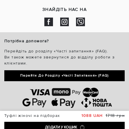
ЗНАЙДІТЬ НАС НА
Потрібна допомога?
Перейдіть до розділу «Часті запитання» (FAQ).
Ви також можете звернутися до відділу роботи з
клієнтами.
Перейти До Розділу «Часті Запитання» (FAQ)
1718 грн
Туфлі жіночі на підборах
1088 UAH
ДОДАТИ У КОШИК