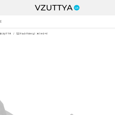
E
 взуття
Шльопанці жіночі