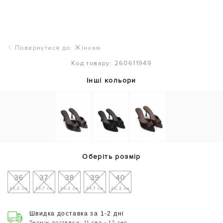
Повернутися до: Жінкам
Код товару: 260611949
Інші кольори
Оберіть розмір
36
37
38
39
40
23,2 см
23,7 см
24,2 см
24,7 см
25,2 см
Швидка доставка за 1-2 дні
Термін доставки: 11 сер - 12 сер