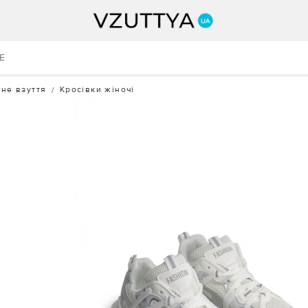
E
не взуття
Кросівки жіночі