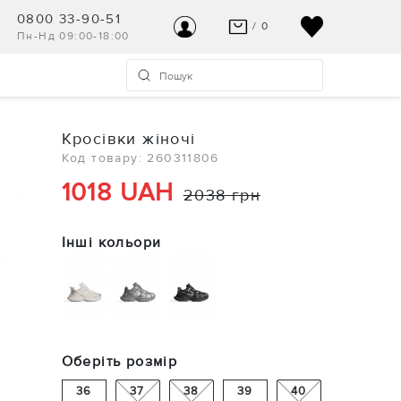
0800 33-90-51
/ 0
Пн-Нд 09:00-18:00
ВАШ КОШИК ПУСТИЙ
УВІЙТИ
Останні модні новинки чекають на Вас!
Реєстрація
Кросівки жіночі
ПЕРЕГЛЯНУТИ
Код товару: 260311806
Допомога та контакт
1018 UAH
2038 грн
Інші кольори
Оберіть розмір
36
37
38
39
40