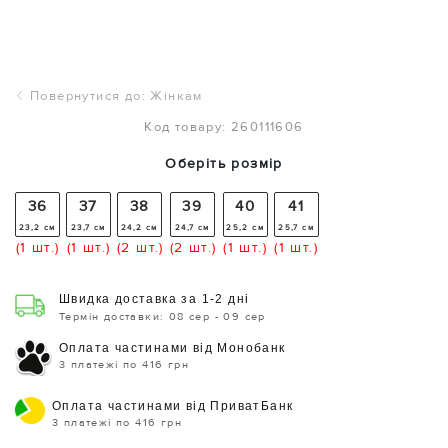
Повернутися до: Жінкам
Код товару: 260111606
Оберіть розмір
36
37
38
39
40
41
23,2 см
23,7 см
24,2 см
24,7 см
25,2 см
25,7 см
(1 шт.)
(1 шт.)
(2 шт.)
(2 шт.)
(1 шт.)
(1 шт.)
Швидка доставка за 1-2 дні
Термін доставки: 08 сер - 09 сер
Оплата частинами від Монобанк
3 платежі по 416 грн
Оплата частинами від ПриватБанк
3 платежі по 416 грн