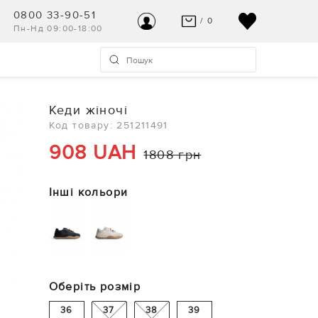
0800 33-90-51
/ 0
Пн-Нд 09:00-18:00
ВАШ КОШИК ПУСТИЙ
УВІЙТИ
Останні модні новинки чекають на Вас!
Реєстрація
Кеди жіночі
ПЕРЕГЛЯНУТИ
Код товару: 251211491
Допомога та контакт
908 UAH
1808 грн
Інші кольори
Оберіть розмір
36
37
38
39