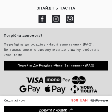
ЗНАЙДІТЬ НАС НА
Потрібна допомога?
Перейдіть до розділу «Часті запитання» (FAQ).
Ви також можете звернутися до відділу роботи з
клієнтами.
Перейти До Розділу «Часті Запитання» (FAQ)
1288 грн
Кеди жіночі
968 UAH
ДОДАТИ У КОШИК