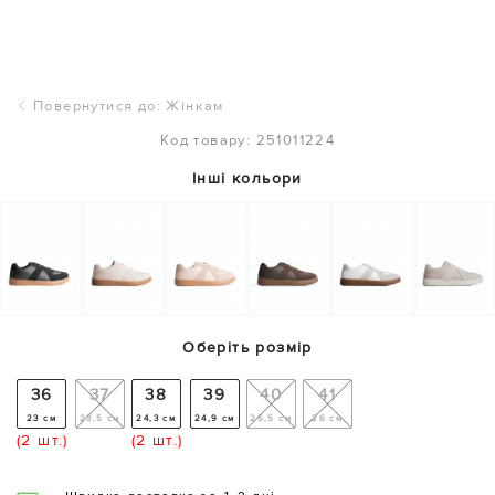
Повернутися до: Жінкам
Код товару: 251011224
Інші кольори
Оберіть розмір
36
37
38
39
40
41
23 см
23,5 см
24,3 см
24,9 см
25,5 см
26 см
(2 шт.)
(2 шт.)