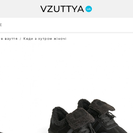
E
е взуття
Кеди з хутром жіночі