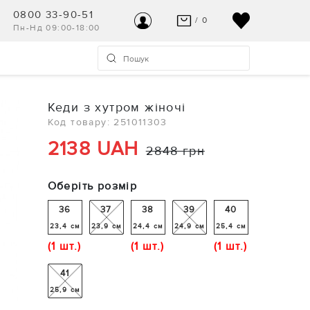
0800 33-90-51
/ 0
Пн-Нд 09:00-18:00
ВАШ КОШИК ПУСТИЙ
УВІЙТИ
Останні модні новинки чекають на Вас!
Реєстрація
Кеди з хутром жіночі
ПЕРЕГЛЯНУТИ
Код товару: 251011303
Допомога та контакт
2138 UAH
2848 грн
Оберіть розмір
36
37
38
39
40
23,4 см
23,9 см
24,4 см
24,9 см
25,4 см
(1 шт.)
(1 шт.)
(1 шт.)
41
25,9 см