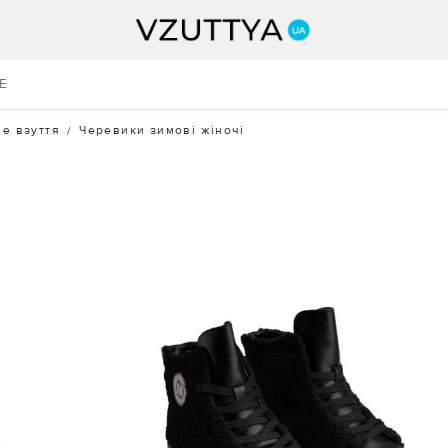
E
е взуття
Черевики зимові жіночі