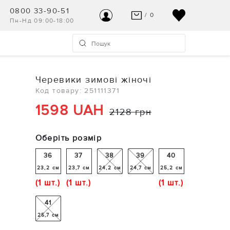
0800 33-90-51
/ 0
Пн-Нд 09:00-18:00
ВАШ КОШИК ПУСТИЙ
УВІЙТИ
Останні модні новинки чекають на Вас!
Реєстрація
Черевики зимові жіночі
ПЕРЕГЛЯНУТИ
Код товару: 251111371
Допомога та контакт
1598 UAH
2128 грн
Оберіть розмір
36
37
38
39
40
23,2 см
23,7 см
24,2 см
24,7 см
25,2 см
(1 шт.)
(1 шт.)
(1 шт.)
41
25,7 см