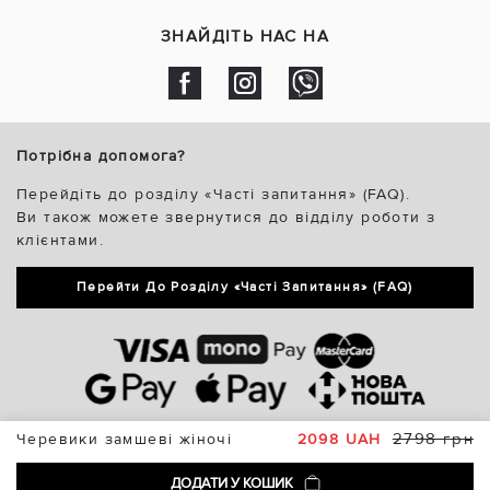
ЗНАЙДІТЬ НАС НА
Потрібна допомога?
Перейдіть до розділу «Часті запитання» (FAQ).
Ви також можете звернутися до відділу роботи з
клієнтами.
Перейти До Розділу «Часті Запитання» (FAQ)
2798 грн
Черевики замшеві жіночі
2098 UAH
ДОДАТИ У КОШИК