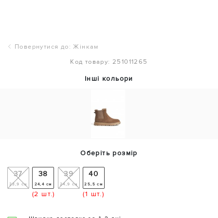
Повернутися до: Жінкам
Код товару: 251011265
Інші кольори
Оберіть розмір
37
38
39
40
23,9 см
24,4 см
24,9 см
25,5 см
(2 шт.)
(1 шт.)