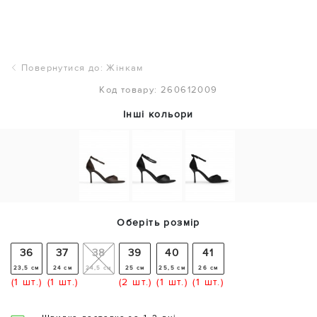
Повернутися до: Жінкам
Код товару: 260612009
Інші кольори
Оберіть розмір
36
37
38
39
40
41
23,5 см
24 см
24,5 см
25 см
25,5 см
26 см
(1 шт.)
(1 шт.)
(2 шт.)
(1 шт.)
(1 шт.)