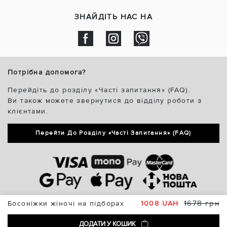
ЗНАЙДІТЬ НАС НА
Потрібна допомога?
Перейдіть до розділу «Часті запитання» (FAQ).
Ви також можете звернутися до відділу роботи з
клієнтами.
Перейти До Розділу «Часті Запитання» (FAQ)
1678 грн
Босоніжки жіночі на підборах
1008 UAH
ДОДАТИ У КОШИК