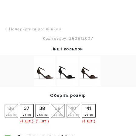
Повернутися до: Жінкам
Код товару: 260612007
Інші кольори
Оберіть розмір
36
37
38
39
40
41
23,5 см
24 см
24,5 см
25 см
25,5 см
26 см
(1 шт.)
(1 шт.)
(1 шт.)