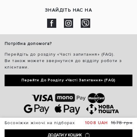
ЗНАЙДІТЬ НАС НА
Потрібна допомога?
Перейдіть до розділу «Часті запитання» (FAQ).
Ви також можете звернутися до відділу роботи з
клієнтами.
Перейти До Розділу «Часті Запитання» (FAQ)
1678 грн
Босоніжки жіночі на підборах
1008 UAH
ДОДАТИ У КОШИК