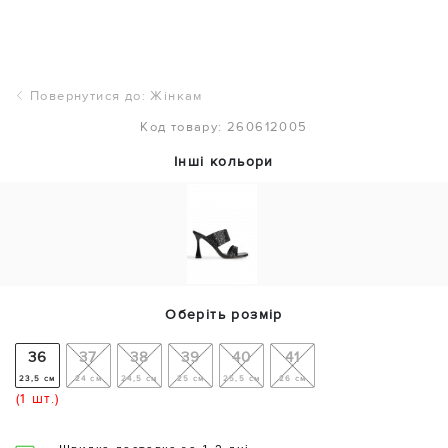
Повернутися до: Жінкам
Код товару: 260612005
Інші кольори
Оберіть розмір
36
37
38
39
40
41
23,5 см
24 см
24,5 см
25 см
25,5 см
26 см
(1 шт.)