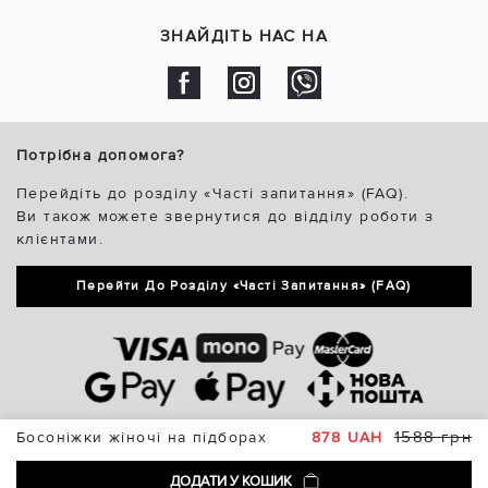
ЗНАЙДІТЬ НАС НА
Потрібна допомога?
Перейдіть до розділу «Часті запитання» (FAQ).
Ви також можете звернутися до відділу роботи з
клієнтами.
Перейти До Розділу «Часті Запитання» (FAQ)
1588 грн
Босоніжки жіночі на підборах
878 UAH
ДОДАТИ У КОШИК