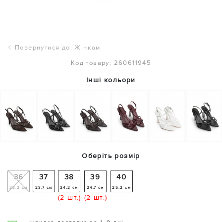
Повернутися до: Жінкам
Код товару: 260611945
Інші кольори
Оберіть розмір
36
37
38
39
40
23,2 см
23,7 см
24,2 см
24,7 см
25,2 см
(2 шт.)
(2 шт.)