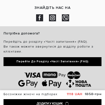
ЗНАЙДІТЬ НАС НА
Потрібна допомога?
Перейдіть до розділу «Часті запитання» (FAQ).
Ви також можете звернутися до відділу роботи з
клієнтами.
Перейти До Розділу «Часті Запитання» (FAQ)
1858 грн
Босоніжки жіночі на підборах
1118 UAH
ДОДАТИ У КОШИК