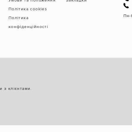
Умови та положення
Закладки
Політика cookies
Пн-
Політика
конфіденційності
и з клієнтами.