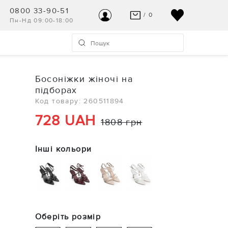
0800 33-90-51
/ 0
Пн-Нд 09:00-18:00
ВАШ КОШИК ПУСТИЙ
УВІЙТИ
Останні модні новинки чекають на Вас!
Реєстрація
Босоніжки жіночі на
ПЕРЕГЛЯНУТИ
підборах
Допомога та контакт
Код товару: 260511894
728 UAH
1808 грн
Інші кольори
Оберіть розмір