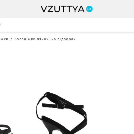
E
іжки
Босоніжки жіночі на підборах