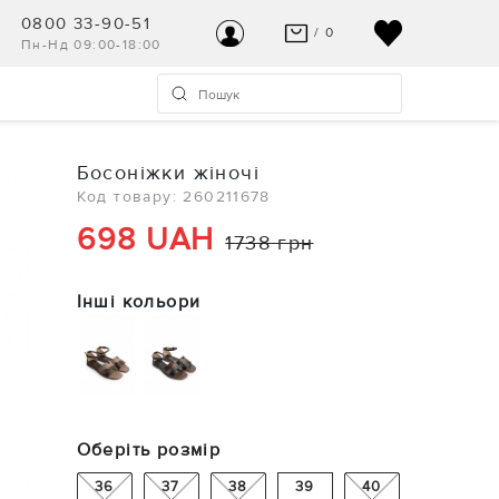
0800 33-90-51
/ 0
Пн-Нд 09:00-18:00
ВАШ КОШИК ПУСТИЙ
УВІЙТИ
Останні модні новинки чекають на Вас!
Реєстрація
Босоніжки жіночі
ПЕРЕГЛЯНУТИ
Код товару: 260211678
Допомога та контакт
698 UAH
1738 грн
Інші кольори
Оберіть розмір
36
37
38
39
40