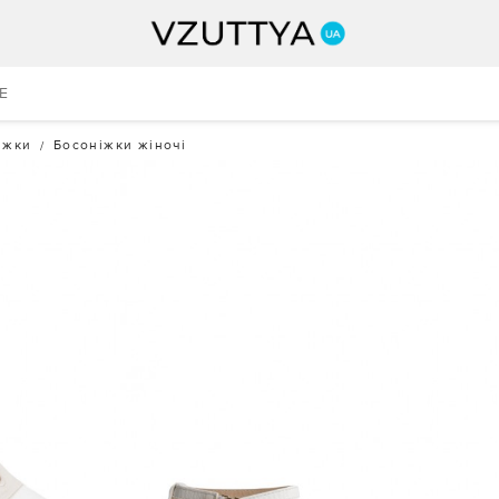
E
іжки
Босоніжки жіночі