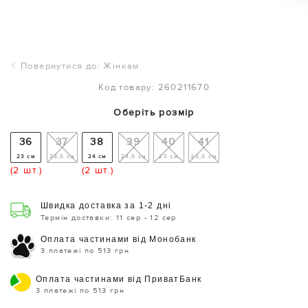
Повернутися до: Жінкам
Код товару: 260211670
Оберіть розмір
36
37
38
39
40
41
23 см
23,5 см
24 см
24,5 см
25 см
25,5 см
(2 шт.)
(2 шт.)
Швидка доставка за 1-2 дні
Термін доставки: 11 сер - 12 сер
Оплата частинами від Монобанк
3 платежі по 513 грн
Оплата частинами від ПриватБанк
3 платежі по 513 грн