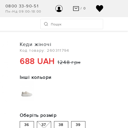
0800 33-90-51
/ 0
Пн-Нд 09:00-18:00
ВАШ КОШИК ПУСТИЙ
УВІЙТИ
Останні модні новинки чекають на Вас!
Реєстрація
Кеди жіночі
ПЕРЕГЛЯНУТИ
Код товару: 260311794
Допомога та контакт
688 UAH
1248 грн
Інші кольори
Оберіть розмір
36
37
38
39