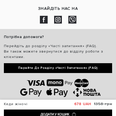
ЗНАЙДІТЬ НАС НА
Потрібна допомога?
Перейдіть до розділу «Часті запитання» (FAQ).
Ви також можете звернутися до відділу роботи з
клієнтами.
Перейти До Розділу «Часті Запитання» (FAQ)
1358 грн
Кеди жіночі
678 UAH
ДОДАТИ У КОШИК