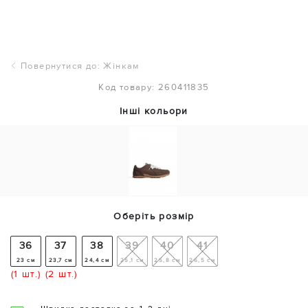
Повернутися до: Жінкам
Код товару: 260411835
Інші кольори
Оберіть розмір
36
37
38
39
40
41
23 см
23,7 см
24,4 см
25,1 см
25,8 см
26,5 см
(1 шт.)
(2 шт.)