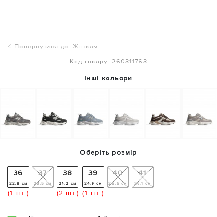
Повернутися до: Жінкам
Код товару: 260311763
Інші кольори
Оберіть розмір
36
37
38
39
40
41
22,8 см
23,5 см
24,2 см
24,9 см
25,5 см
26,1 см
(1 шт.)
(2 шт.)
(1 шт.)