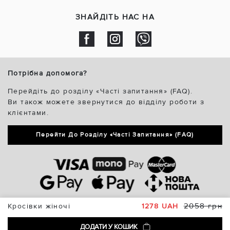
ЗНАЙДІТЬ НАС НА
Потрібна допомога?
Перейдіть до розділу «Часті запитання» (FAQ).
Ви також можете звернутися до відділу роботи з
клієнтами.
Перейти До Розділу «Часті Запитання» (FAQ)
2058 грн
Кросівки жіночі
1278 UAH
ДОДАТИ У КОШИК