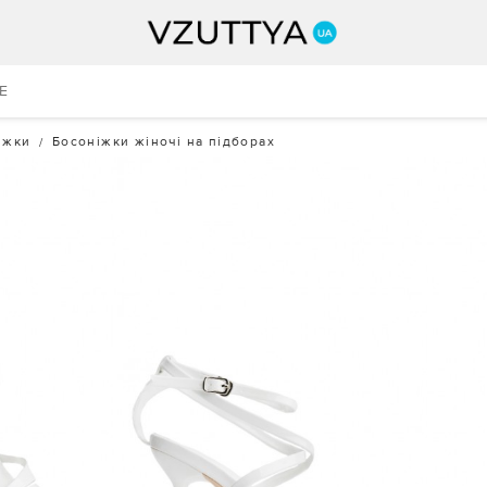
E
іжки
Босоніжки жіночі на підборах