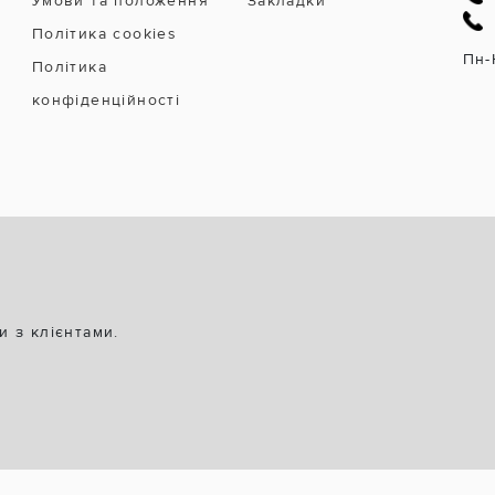
Умови та положення
Закладки
Політика cookies
Пн-
Політика
конфіденційності
и з клієнтами.