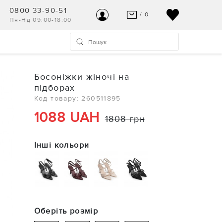
0800 33-90-51
/ 0
Пн-Нд 09:00-18:00
ВАШ КОШИК ПУСТИЙ
УВІЙТИ
Останні модні новинки чекають на Вас!
Реєстрація
Босоніжки жіночі на
ПЕРЕГЛЯНУТИ
підборах
Допомога та контакт
Код товару: 260511895
1088 UAH
1808 грн
Інші кольори
Оберіть розмір