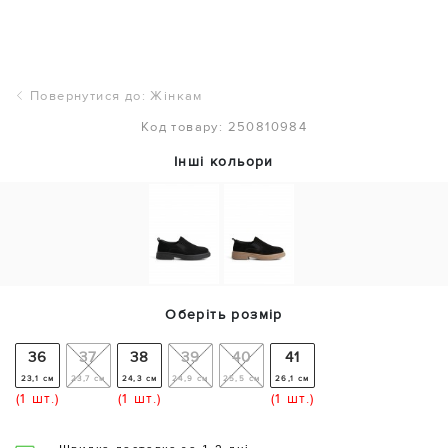
Повернутися до: Жінкам
Код товару: 250810984
Інші кольори
Оберіть розмір
36
37
38
39
40
41
23,1 см
23,7 см
24,3 см
24,9 см
25,5 см
26,1 см
(1 шт.)
(1 шт.)
(1 шт.)