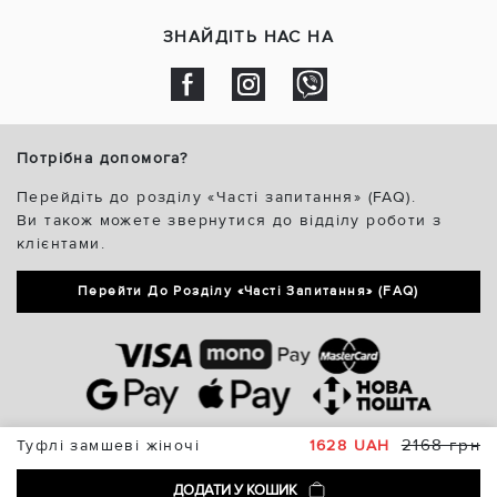
ЗНАЙДІТЬ НАС НА
Потрібна допомога?
Перейдіть до розділу «Часті запитання» (FAQ).
Ви також можете звернутися до відділу роботи з
клієнтами.
Перейти До Розділу «Часті Запитання» (FAQ)
2168 грн
Туфлі замшеві жіночі
1628 UAH
ДОДАТИ У КОШИК