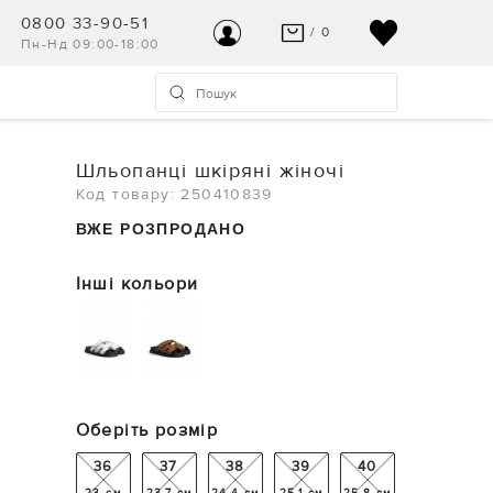
0800 33-90-51
/ 0
Пн-Нд 09:00-18:00
ВАШ КОШИК ПУСТИЙ
УВІЙТИ
Останні модні новинки чекають на Вас!
Реєстрація
Шльопанці шкіряні жіночі
ПЕРЕГЛЯНУТИ
Код товару: 250410839
Допомога та контакт
ВЖЕ РОЗПРОДАНО
Інші кольори
Оберіть розмір
36
37
38
39
40