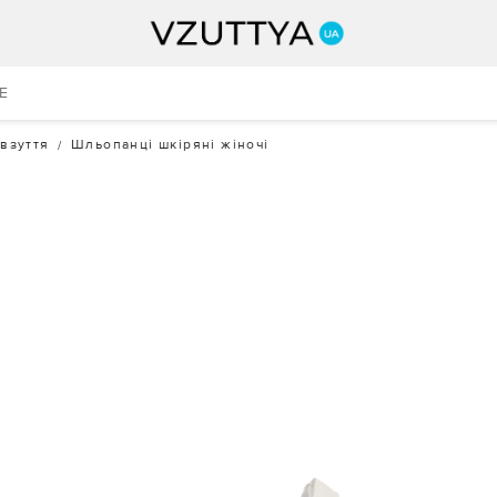
E
 взуття
Шльопанці шкіряні жіночі