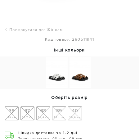
Повернутися до: Жінкам
Код товару: 260511941
Інші кольори
Оберіть розмір
36
37
38
39
40
23 см
23,7 см
24,4 см
25,1 см
25,8 см
Швидка доставка за 1-2 дні
Термін доставки: 08 сер - 09 сер