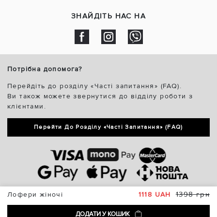
ЗНАЙДІТЬ НАС НА
Потрібна допомога?
Перейдіть до розділу «Часті запитання» (FAQ).
Ви також можете звернутися до відділу роботи з
клієнтами.
Перейти До Розділу «Часті Запитання» (FAQ)
1398 грн
Лофери жіночі
1118 UAH
ДОДАТИ У КОШИК