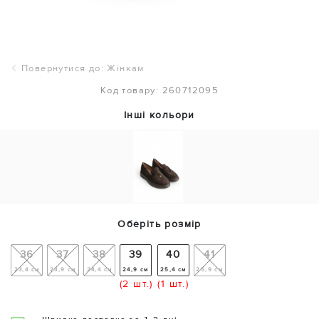
Повернутися до: Жінкам
Код товару: 260712095
Інші кольори
Оберіть розмір
36
37
38
39
40
41
23,4 см
23,9 см
24,4 см
24,9 см
25,4 см
25,9 см
(2 шт.)
(1 шт.)