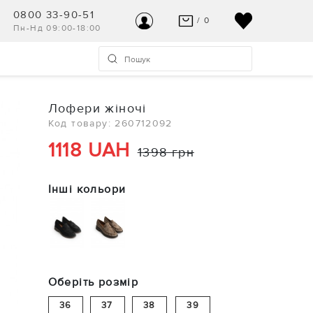
0800 33-90-51
/ 0
Пн-Нд 09:00-18:00
ВАШ КОШИК ПУСТИЙ
УВІЙТИ
Останні модні новинки чекають на Вас!
Реєстрація
Лофери жіночі
ПЕРЕГЛЯНУТИ
Код товару: 260712092
Допомога та контакт
1118 UAH
1398 грн
Інші кольори
Оберіть розмір
36
37
38
39