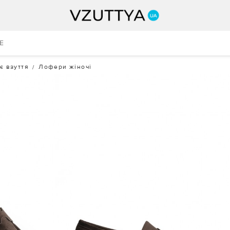
E
є взуття
Лофери жіночі