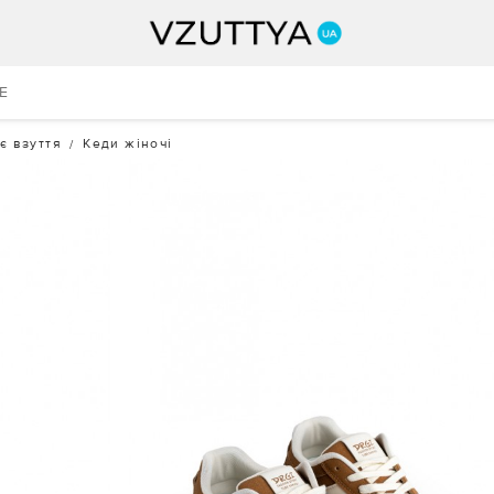
E
є взуття
Кеди жіночі