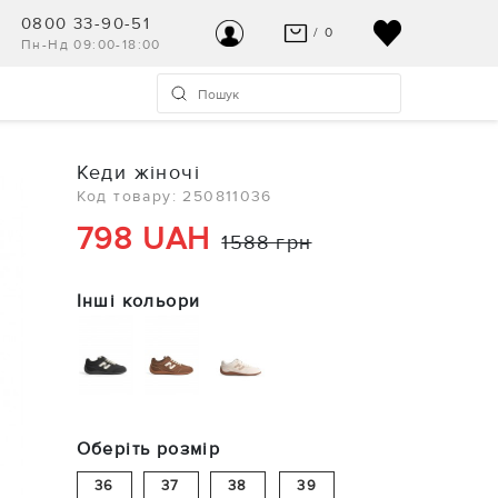
0800 33-90-51
/ 0
Пн-Нд 09:00-18:00
ВАШ КОШИК ПУСТИЙ
УВІЙТИ
Останні модні новинки чекають на Вас!
Реєстрація
Кеди жіночі
ПЕРЕГЛЯНУТИ
Код товару: 250811036
Допомога та контакт
798 UAH
1588 грн
Інші кольори
Оберіть розмір
36
37
38
39