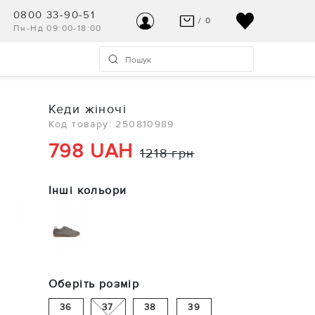
0800 33-90-51
/ 0
Пн-Нд 09:00-18:00
ВАШ КОШИК ПУСТИЙ
УВІЙТИ
Останні модні новинки чекають на Вас!
Реєстрація
Кеди жіночі
ПЕРЕГЛЯНУТИ
Код товару: 250810989
Допомога та контакт
798 UAH
1218 грн
Інші кольори
Оберіть розмір
36
37
38
39