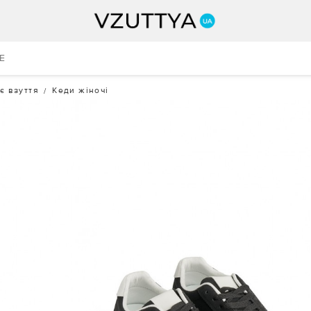
E
є взуття
Кеди жіночі